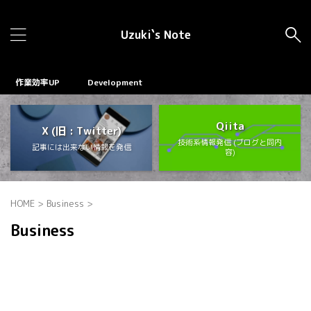
Uzuki`s Note
作業効率UP
Development
Qiita
X (旧 : Twitter)
技術系情報発信 (ブログと同内
記事には出来ない情報を発信
容)
HOME
>
Business
>
Business