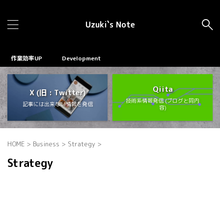
Uzuki`s Note
作業効率UP
Development
Qiita
X (旧 : Twitter)
技術系情報発信 (ブログと同内
記事には出来ない情報を発信
容)
HOME
>
Business
>
Strategy
>
Strategy